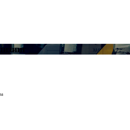
лизинг
ра